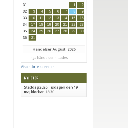
31
1
2
32
3
4
5
6
7
8
9
33
10
11
12
13
14
15
16
34
17
18
19
20
21
22
23
35
24
25
26
27
28
29
30
36
31
Händelser
Augusti 2026
Inga händelser hittades
Visa större kalender
NYHETER
Städdag 2026. Tisdagen den 19
maj klockan 18:30