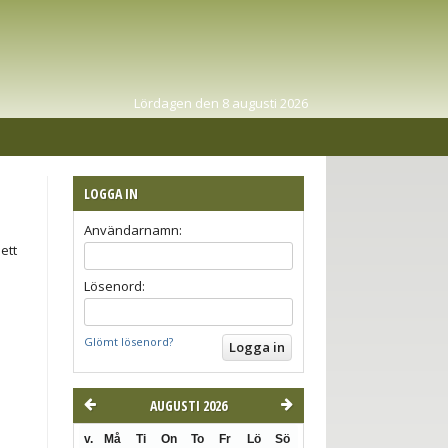
Lördagen den 8 augusti 2026
LOGGA IN
Användarnamn:
ett
Lösenord:
Glömt lösenord?
AUGUSTI 2026
v.
Må
Ti
On
To
Fr
Lö
Sö